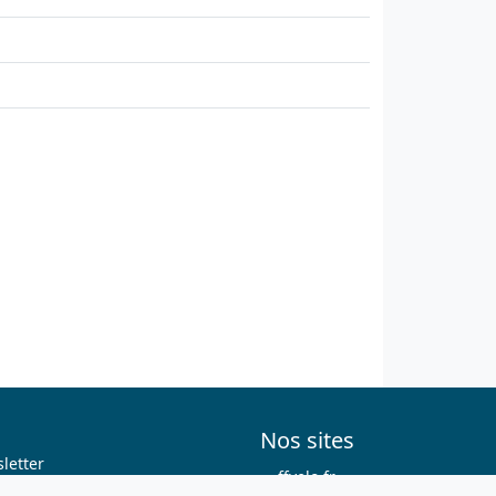
Nos sites
letter
ffvelo.fr