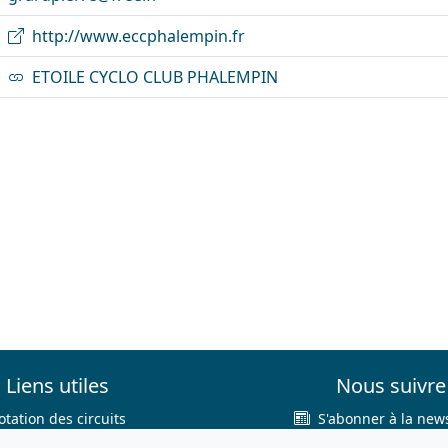
http://www.eccphalempin.fr
ETOILE CYCLO CLUB PHALEMPIN
Liens utiles
Nous suivre
otation des circuits
S'abonner à la news
hercher sur le site
Facebook