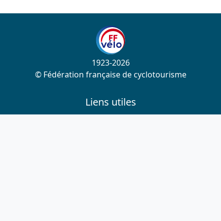
1923-2026
© Fédération française de cyclotourisme
Liens utiles
Cotation des circuits
Chercher sur le site
Nous contacter
Mentions légales
Plan du site
Nous suivre
S'abonner à la newsletter
Facebook