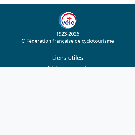
1923-2026
© Fédération française de cyclotourisme
Liens utiles
Cotation des circuits
Chercher sur le site
Nous contacter
Mentions légales
Plan du site
Nous suivre
S'abonner à la newsletter
Facebook
Twitter