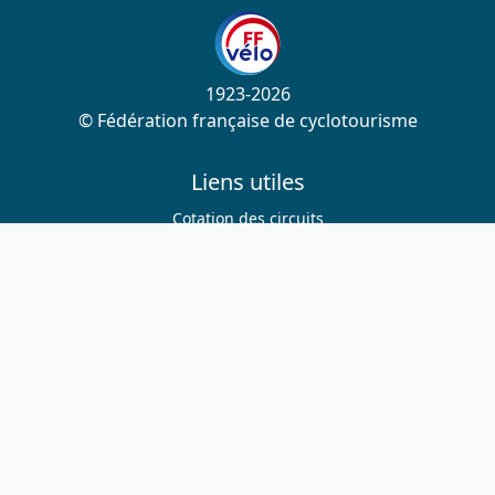
1923-2026
© Fédération française de cyclotourisme
Liens utiles
Cotation des circuits
Chercher sur le site
Nous contacter
Mentions légales
Plan du site
Nous suivre
S'abonner à la newsletter
Facebook
Twitter
Instagram