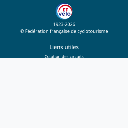
1923-2026
© Fédération française de cyclotourisme
Liens utiles
Cotation des circuits
Chercher sur le site
Nous contacter
Mentions légales
Plan du site
Nous suivre
S'abonner à la newsletter
Facebook
Twitter
Instagram