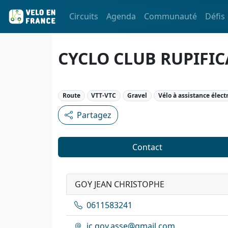
Circuits
Agenda
Communauté
Défis
CYCLO CLUB RUPIFI
Route
VTT-VTC
Gravel
Vélo à assistance élect
Partagez
Contact
GOY JEAN CHRISTOPHE
0611583241
jc.goy.asse@gmail.com