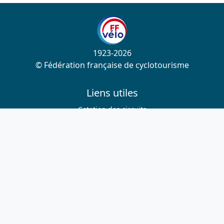
1923-2026
© Fédération française de cyclotourisme
Liens utiles
Cotation des circuits
Chercher sur le site
Nous contacter
Mentions légales
Plan du site
Nous suivre
S'abonner à la newsletter
Facebook
Twitter