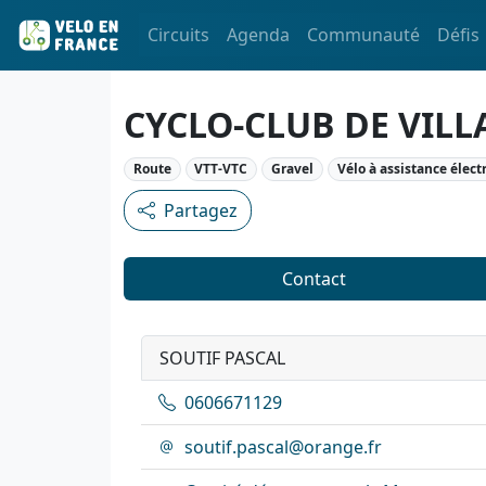
Circuits
Agenda
Communauté
Défis
CYCLO-CLUB DE VILL
Route
VTT-VTC
Gravel
Vélo à assistance élect
Partagez
Contact
SOUTIF PASCAL
0606671129
soutif.pascal@orange.fr