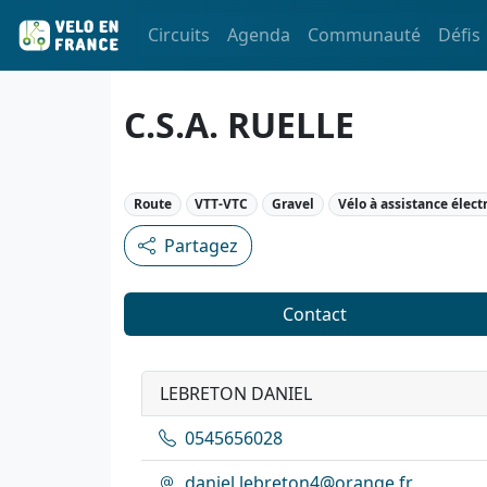
Circuits
Agenda
Communauté
Défis
C.S.A. RUELLE
Route
VTT-VTC
Gravel
Vélo à assistance élect
Partagez
Contact
LEBRETON DANIEL
0545656028
daniel.lebreton4@orange.fr