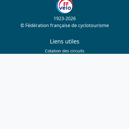
1923-2026
© Fédération française de cyclotourisme
Liens utiles
Cotation des circuits
Chercher sur le site
Nous contacter
Mentions légales
Plan du site
Nous suivre
S'abonner à la newsletter
Facebook
Twitter
Instagram
Youtube