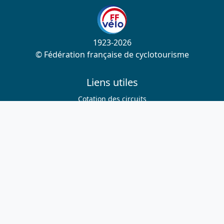
1923-2026
© Fédération française de cyclotourisme
Liens utiles
Cotation des circuits
Chercher sur le site
Nous contacter
Mentions légales
Plan du site
Nous suivre
S'abonner à la newsletter
Facebook
Twitter
Instagram