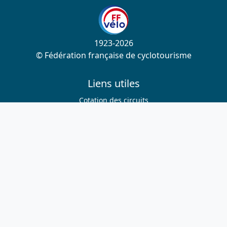
1923-2026
© Fédération française de cyclotourisme
Liens utiles
Cotation des circuits
Chercher sur le site
Nous contacter
Mentions légales
Plan du site
Nous suivre
S'abonner à la newsletter
Facebook
Twitter
Instagram