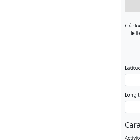
Géoloc
le l
Latitu
Longi
Cara
Activit