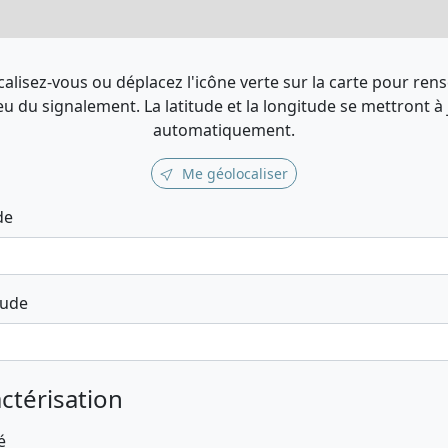
alisez-vous ou déplacez l'icône verte sur la carte pour ren
ieu du signalement. La latitude et la longitude se mettront à
automatiquement.
Me géolocaliser
de
tude
ctérisation
é