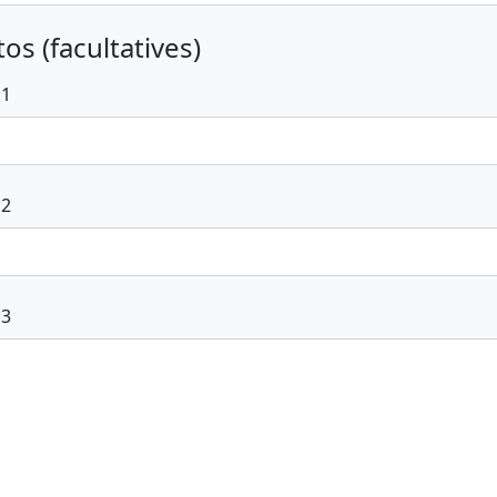
os (facultatives)
 1
 2
 3
voyer