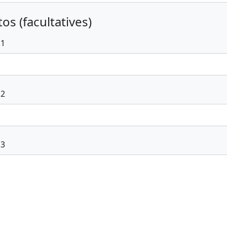
os (facultatives)
 1
 2
 3
voyer