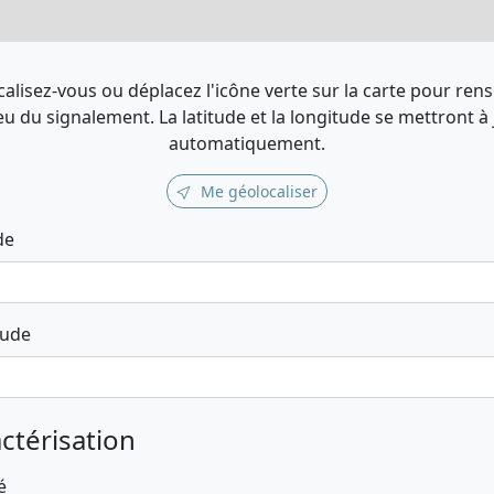
alisez-vous ou déplacez l'icône verte sur la carte pour ren
ieu du signalement. La latitude et la longitude se mettront à
automatiquement.
Me géolocaliser
de
tude
ctérisation
é