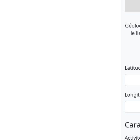
Géoloc
le l
Latitu
Longi
Cara
Activit