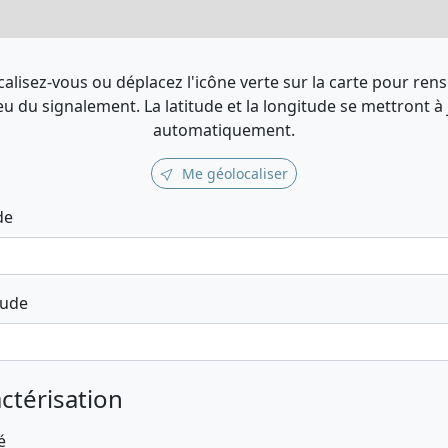
alisez-vous ou déplacez l'icône verte sur la carte pour ren
ieu du signalement. La latitude et la longitude se mettront à
automatiquement.
Me géolocaliser
de
tude
ctérisation
é