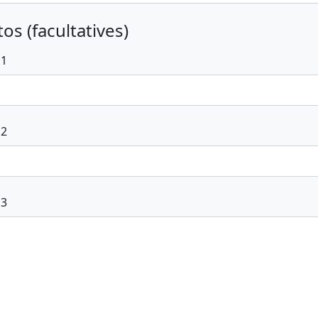
os (facultatives)
 1
 2
 3
voyer