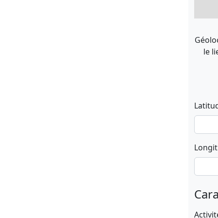
Géoloc
le l
Latitu
Longi
Cara
Activit