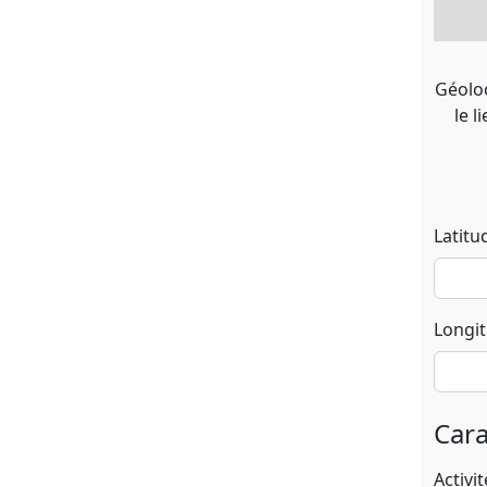
Géoloc
le l
Latitu
Longi
Cara
Activit