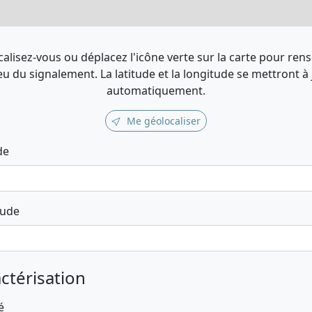
alisez-vous ou déplacez l'icône verte sur la carte pour ren
ieu du signalement. La latitude et la longitude se mettront à
automatiquement.
Me géolocaliser
de
tude
ctérisation
é