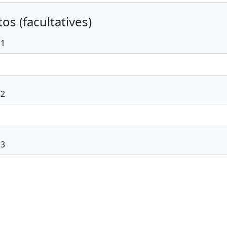
os (facultatives)
 1
 2
 3
voyer