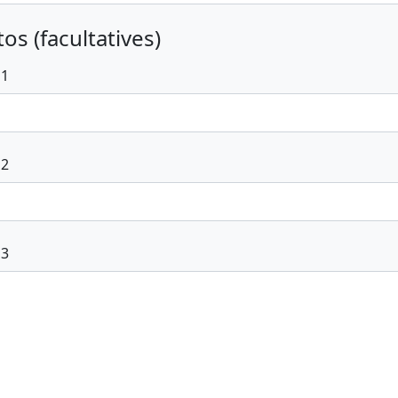
os (facultatives)
 1
 2
 3
voyer