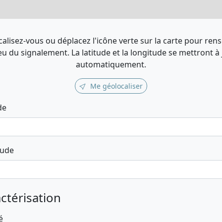
alisez-vous ou déplacez l'icône verte sur la carte pour ren
ieu du signalement. La latitude et la longitude se mettront à
automatiquement.
Me géolocaliser
de
tude
ctérisation
é