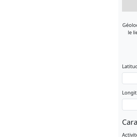
Géoloc
le l
Latitu
Longi
Cara
Activit