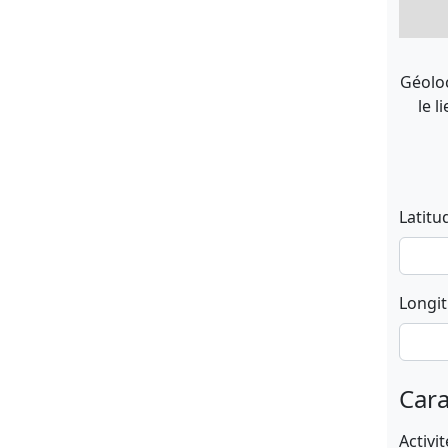
Géoloc
le l
Latitu
Longi
Cara
Activit