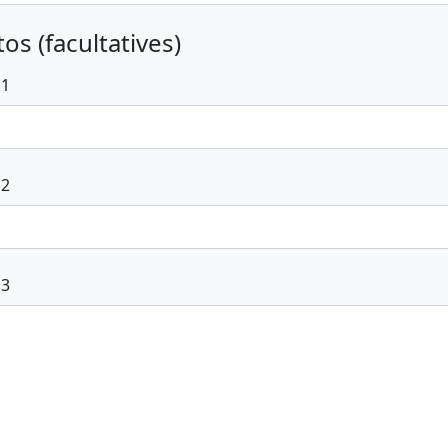
os (facultatives)
 1
 2
 3
voyer