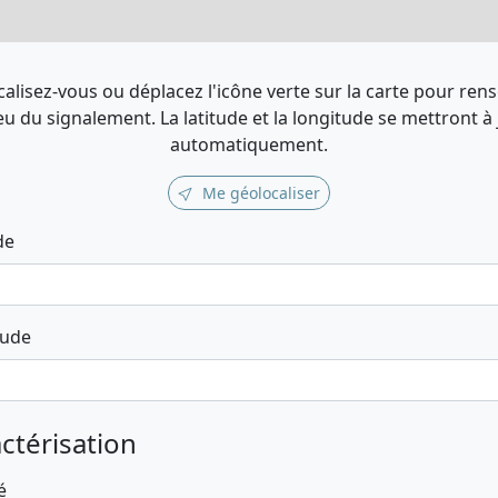
alisez-vous ou déplacez l'icône verte sur la carte pour ren
ieu du signalement. La latitude et la longitude se mettront à
automatiquement.
Me géolocaliser
de
tude
ctérisation
é