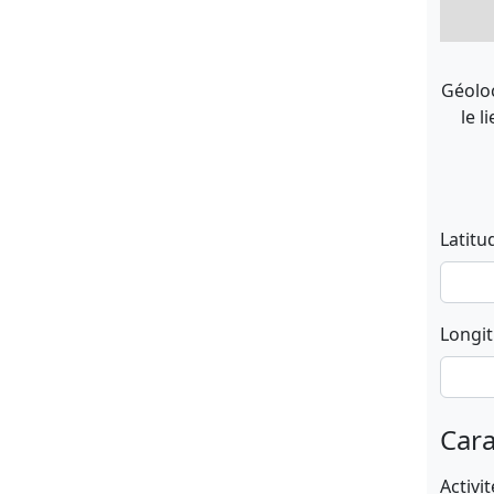
Géoloc
le l
Latitu
Longi
Cara
Activit