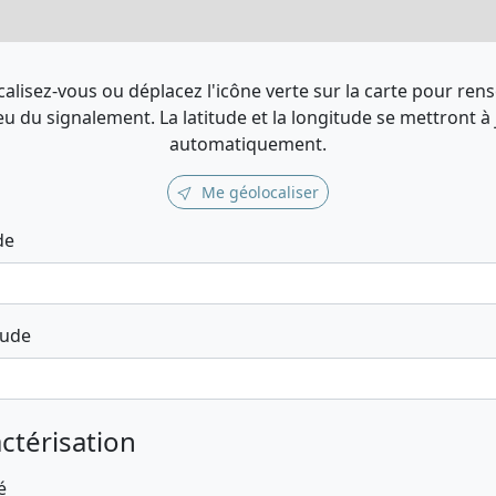
alisez-vous ou déplacez l'icône verte sur la carte pour ren
ieu du signalement. La latitude et la longitude se mettront à
automatiquement.
Me géolocaliser
de
tude
ctérisation
é