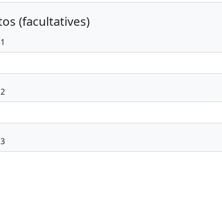
os (facultatives)
 1
 2
 3
voyer