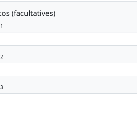
os (facultatives)
 1
 2
 3
voyer