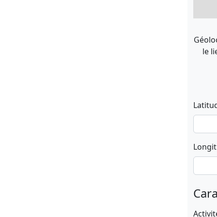
Géoloc
le l
Latitu
Longi
Cara
Activit