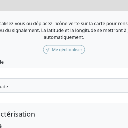
alisez-vous ou déplacez l'icône verte sur la carte pour ren
ieu du signalement. La latitude et la longitude se mettront à
automatiquement.
Me géolocaliser
de
tude
ctérisation
é