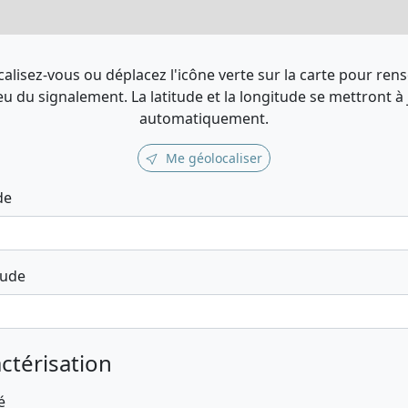
alisez-vous ou déplacez l'icône verte sur la carte pour ren
ieu du signalement. La latitude et la longitude se mettront à
automatiquement.
Me géolocaliser
de
tude
ctérisation
é