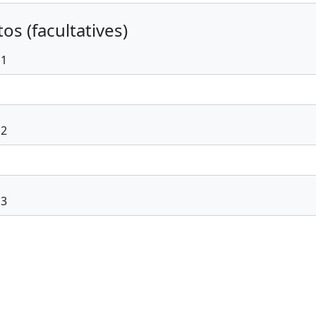
os (facultatives)
 1
 2
 3
voyer