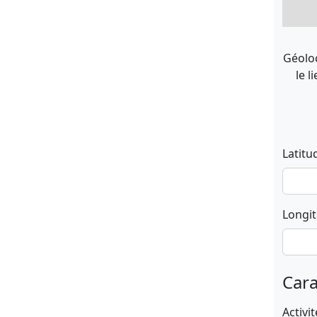
Géoloc
le l
Latitu
Longi
Cara
Activit