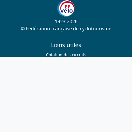
1923-2026
© Fédération française de cyclotourisme
Liens utiles
Cotation des circuits
Chercher sur le site
Nous contacter
Mentions légales
Plan du site
Nous suivre
S'abonner à la newsletter
Facebook
Twitter
Instagram