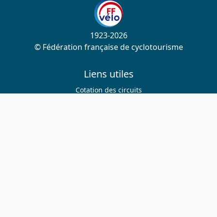
1923-2026
© Fédération française de cyclotourisme
Liens utiles
Cotation des circuits
Chercher sur le site
Nous contacter
Mentions légales
Plan du site
Nous suivre
S'abonner à la newsletter
Facebook
Twitter
Instagram