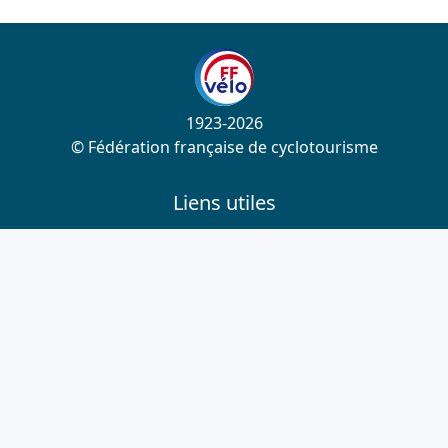
1923-2026
© Fédération française de cyclotourisme
Liens utiles
Cotation des circuits
Chercher sur le site
Nous contacter
Mentions légales
Plan du site
Nous suivre
S'abonner à la newsletter
Facebook