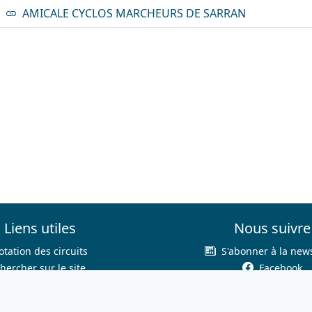
AMICALE CYCLOS MARCHEURS DE SARRAN
Liens utiles
Nous suivre
otation des circuits
S'abonner à la news
hercher sur le site
Facebook
Nous contacter
Twitter
Mentions légales
Instagram