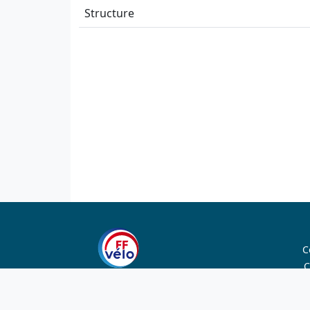
Structure
C
C
1923-2026
© Fédération française de cyclotourisme