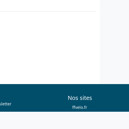
Nos sites
letter
ffvelo.fr
boutique.ffvelo.fr
cyclotourisme-mag.com
ensembleavelo.ffvelo.fr