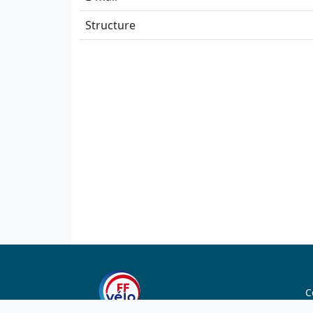
Structure
C
C