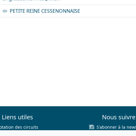
PETITE REINE CESSENONNAISE
Liens utiles
Nous suivre
otation des circuits
S'abonner à la news
hercher sur le site
Facebook