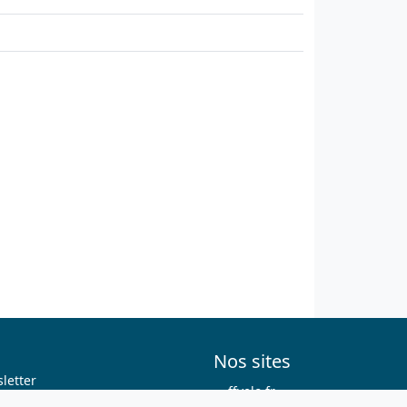
Nos sites
letter
ffvelo.fr