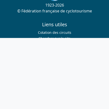
1923-2026
© Fédération française de cyclotourisme
Liens utiles
Cotation des circuits
Chercher sur le site
Nous contacter
Mentions légales
Plan du site
Nous suivre
S'abonner à la newsletter
Facebook
Twitter
Instagram
Youtube
Nos sites