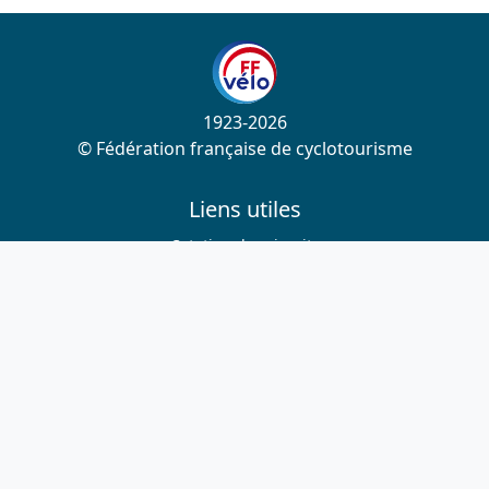
1923-2026
© Fédération française de cyclotourisme
Liens utiles
Cotation des circuits
Chercher sur le site
Nous contacter
Mentions légales
Plan du site
Nous suivre
S'abonner à la newsletter
Facebook
Twitter