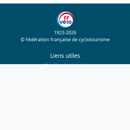
1923-2026
© Fédération française de cyclotourisme
Liens utiles
Cotation des circuits
Chercher sur le site
Nous contacter
Mentions légales
Plan du site
Nous suivre
S'abonner à la newsletter
Facebook
Twitter