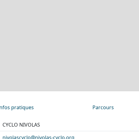
Infos pratiques
Parcours
CYCLO NIVOLAS
nivolascyclo@nivolas-cyclo.org