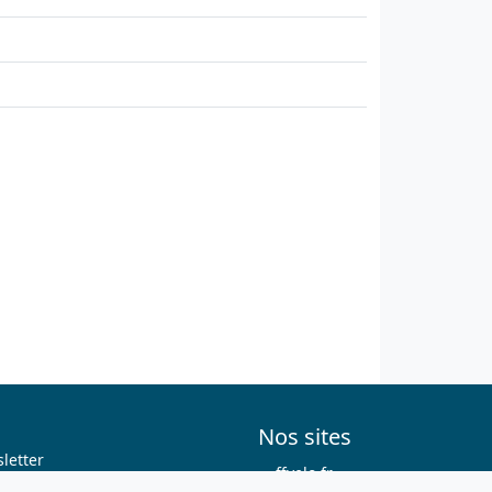
Nos sites
letter
ffvelo.fr