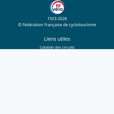
1923-2026
© Fédération française de cyclotourisme
Liens utiles
Cotation des circuits
Chercher sur le site
Nous contacter
Mentions légales
Plan du site
Nous suivre
S'abonner à la newsletter
Facebook
Twitter
Instagram