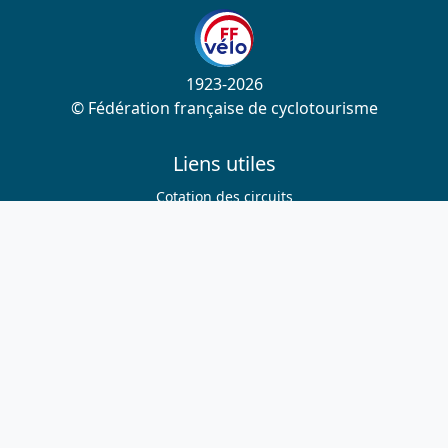
1923-2026
© Fédération française de cyclotourisme
Liens utiles
Cotation des circuits
Chercher sur le site
Nous contacter
Mentions légales
Plan du site
Nous suivre
S'abonner à la newsletter
Facebook
Twitter
Instagram