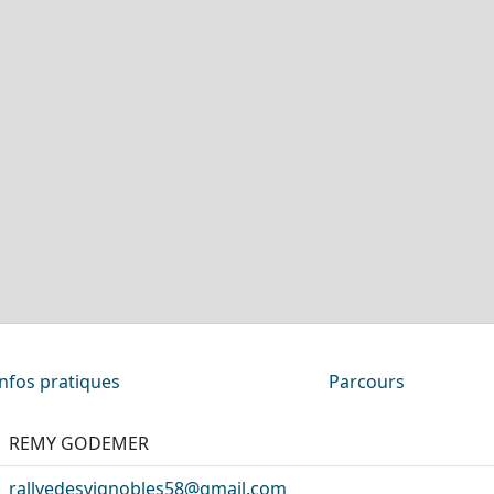
Infos pratiques
Parcours
REMY GODEMER
rallyedesvignobles58@gmail.com