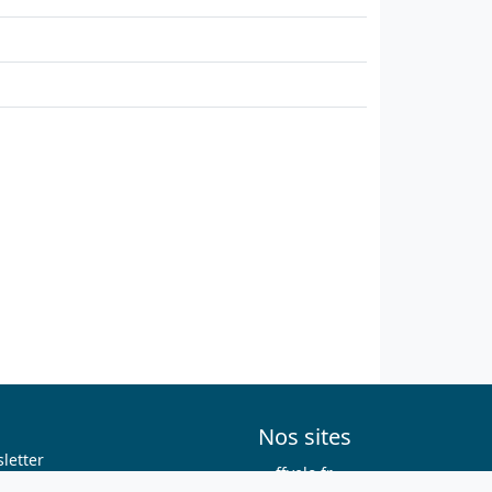
Nos sites
letter
ffvelo.fr