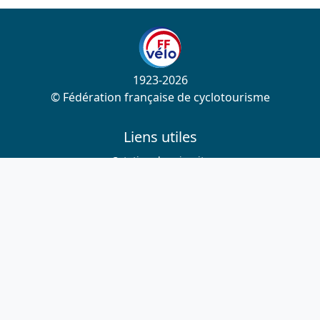
1923-2026
© Fédération française de cyclotourisme
Liens utiles
Cotation des circuits
Chercher sur le site
Nous contacter
Mentions légales
Plan du site
Nous suivre
S'abonner à la newsletter
Facebook
Twitter