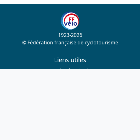
1923-2026
© Fédération française de cyclotourisme
Liens utiles
Cotation des circuits
Chercher sur le site
Nous contacter
Mentions légales
Plan du site
Nous suivre
S'abonner à la newsletter
Facebook
Twitter