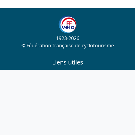
1923-2026
© Fédération française de cyclotourisme
Liens utiles
Cotation des circuits
Chercher sur le site
Nous contacter
Mentions légales
Plan du site
Nous suivre
S'abonner à la newsletter
Facebook