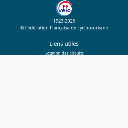
1923-2026
© Fédération française de cyclotourisme
Liens utiles
Cotation des circuits
Chercher sur le site
Nous contacter
Mentions légales
Plan du site
Nous suivre
S'abonner à la newsletter
Facebook
Twitter
Instagram