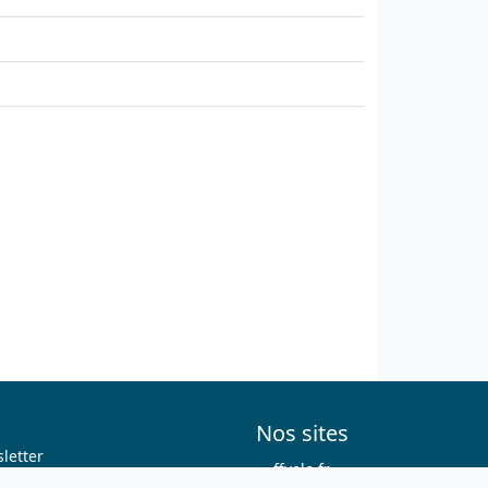
Nos sites
letter
ffvelo.fr