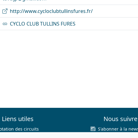
http://www.cycloclubtullinsfures.fr/
CYCLO CLUB TULLINS FURES
Liens utiles
Nous suivre
otation des circuits
S'abonner à la news
hercher sur le site
Facebook