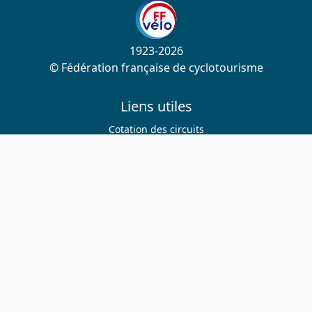
1923-2026
© Fédération française de cyclotourisme
Liens utiles
Cotation des circuits
Chercher sur le site
Nous contacter
Mentions légales
Plan du site
Nous suivre
S'abonner à la newsletter
Facebook
Twitter
Instagram