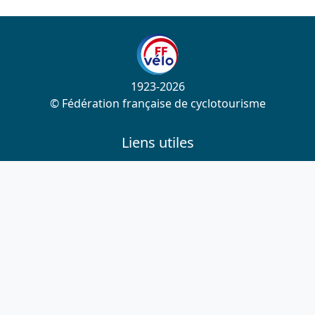
1923-2026
© Fédération française de cyclotourisme
Liens utiles
Cotation des circuits
Chercher sur le site
Nous contacter
Mentions légales
Plan du site
Nous suivre
S'abonner à la newsletter
Facebook