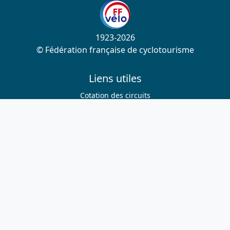
1923-2026
© Fédération française de cyclotourisme
Liens utiles
Cotation des circuits
Chercher sur le site
Nous contacter
Mentions légales
Plan du site
Nous suivre
S'abonner à la newsletter
Facebook
Twitter
Instagram