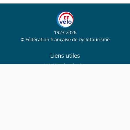
1923-2026
© Fédération française de cyclotourisme
Liens utiles
Cotation des circuits
Chercher sur le site
Nous contacter
Mentions légales
Plan du site
Nous suivre
S'abonner à la newsletter
Facebook
Twitter