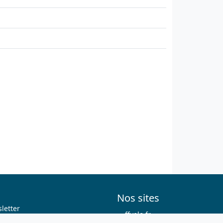
Nos sites
letter
ffvelo.fr