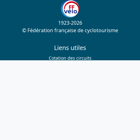
1923-2026
© Fédération française de cyclotourisme
Liens utiles
Cotation des circuits
Chercher sur le site
Nous contacter
Mentions légales
Plan du site
Nous suivre
S'abonner à la newsletter
Facebook
Twitter
Instagram