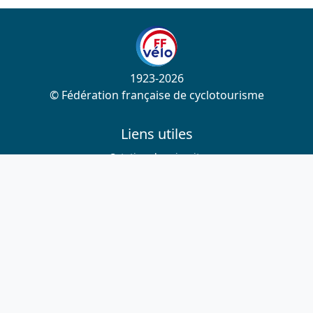
1923-2026
© Fédération française de cyclotourisme
Liens utiles
Cotation des circuits
Chercher sur le site
Nous contacter
Mentions légales
Plan du site
Nous suivre
S'abonner à la newsletter
Facebook
Twitter