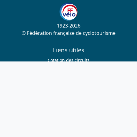
1923-2026
© Fédération française de cyclotourisme
Liens utiles
Cotation des circuits
Chercher sur le site
Nous contacter
Mentions légales
Plan du site
Nous suivre
S'abonner à la newsletter
Facebook
Twitter
Instagram