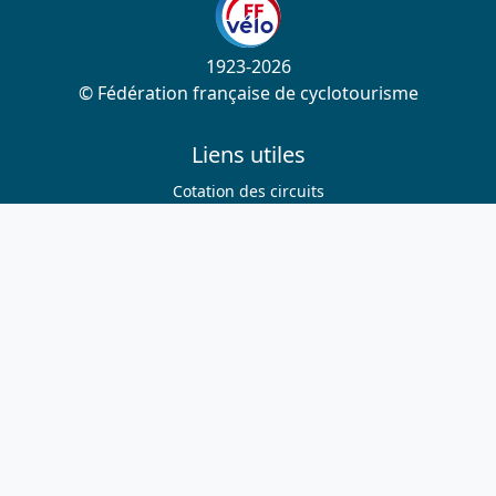
1923-2026
© Fédération française de cyclotourisme
Liens utiles
Cotation des circuits
Chercher sur le site
Nous contacter
Mentions légales
Plan du site
Nous suivre
S'abonner à la newsletter
Facebook
Twitter
Instagram
Youtube