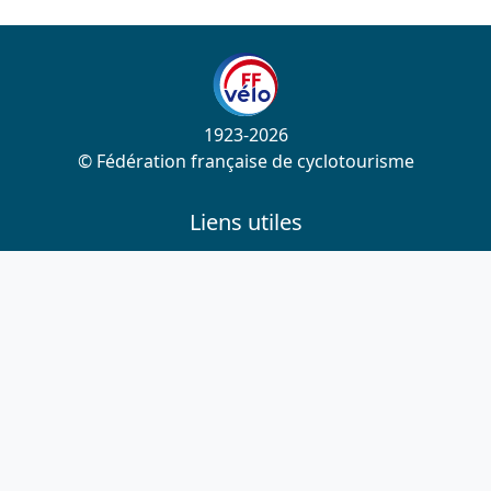
1923-2026
© Fédération française de cyclotourisme
Liens utiles
Cotation des circuits
Chercher sur le site
Nous contacter
Mentions légales
Plan du site
Nous suivre
S'abonner à la newsletter
Facebook