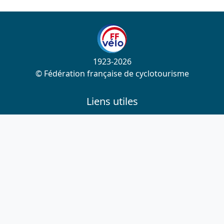
1923-2026
© Fédération française de cyclotourisme
Liens utiles
Cotation des circuits
Chercher sur le site
Nous contacter
Mentions légales
Plan du site
Nous suivre
S'abonner à la newsletter
Facebook