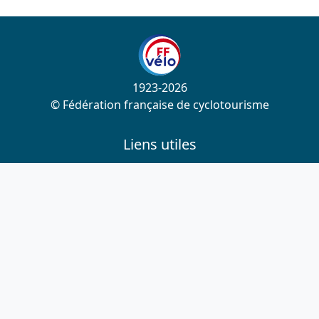
1923-2026
© Fédération française de cyclotourisme
Liens utiles
Cotation des circuits
Chercher sur le site
Nous contacter
Mentions légales
Plan du site
Nous suivre
S'abonner à la newsletter
Facebook